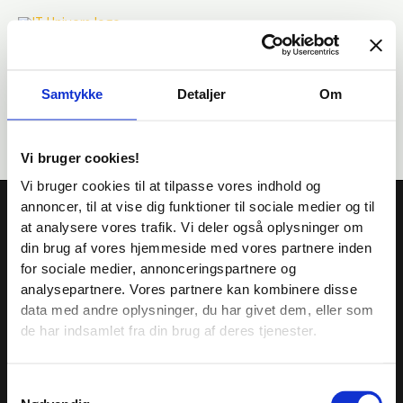
Gå
til
indholdet
Samtykke
Detaljer
Om
Vi bruger cookies!
Vi bruger cookies til at tilpasse vores indhold og
annoncer, til at vise dig funktioner til sociale medier og til
E-læring
at analysere vores trafik. Vi deler også oplysninger om
Kurser
din brug af vores hjemmeside med vores partnere inden
E-læring til kommuner
for sociale medier, annonceringspartnere og
Om
analysepartnere. Vores partnere kan kombinere disse
Kunder
data med andre oplysninger, du har givet dem, eller som
Kontakt
de har indsamlet fra din brug af deres tjenester.
Shop
Samtykkevalg