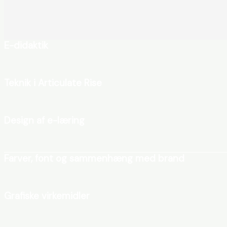
E-didaktik
På kurset har vi fokus på e-didaktik, så du designer e-læring
Teknik i Articulate Rise
Du lærer at anvende alle bloktyper i Rise også de de sidste 
Design af e-læring
Du lærer at vurdere materiale i forhold opsætningsmulighede
Farver, font og sammenhæng med brand
Du lærer at få jeres brand integreret i Articulate Rise. Du ti
Grafiske virkemidler
Visualiseringer er én af måderne, du kan formidle stof på. På