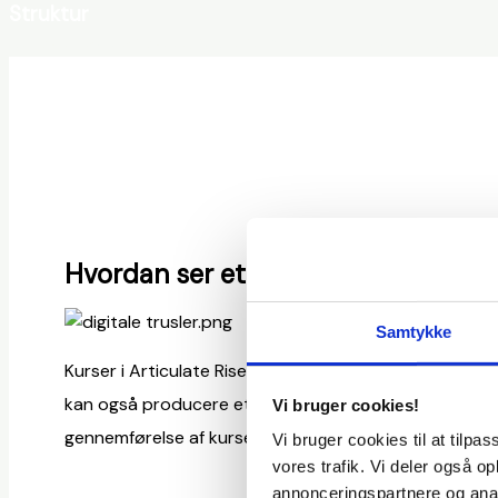
Struktur
Du lærer at planlægge, designe og opdele materiale, så det 
Hvordan ser et kursus i Articulate 
Samtykke
Kurser i Articulate Rise er opbygget som interaktive w
kan også producere et Artculate Rise kursus i til LMS
Vi bruger cookies!
gennemførelse af kurser.
Vi bruger cookies til at tilpas
vores trafik. Vi deler også 
annonceringspartnere og anal