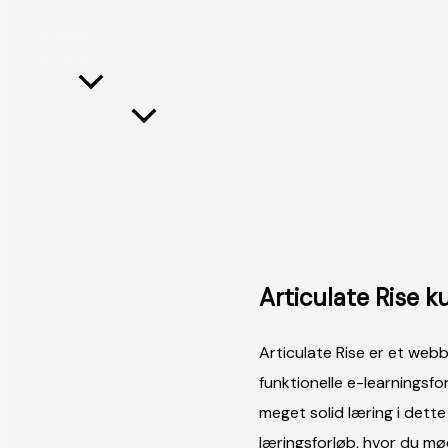
Om
Kunder
Kontakt
Shop
Articulate Rise k
Articulate Rise er et web
funktionelle e-learningsfo
meget solid læring i dette
læringsforløb, hvor du mø