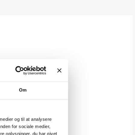
ngen
Om
nden platform til html5. Du
tracke på deltagernes
 medier og til at analysere
nden for sociale medier,
e oplysninger, du har givet