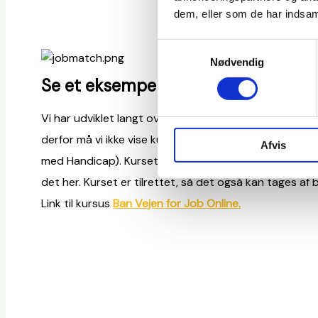
dem, eller som de har indsaml
Samtykkevalg
Nødvendig
Se et eksempel på et kursus i Artic
Vi har udviklet langt over 200 e-læringskurser i Articul
derfor må vi ikke vise kurserne her som eksempler. I 
Afvis
med Handicap). Kurset hedder Ban Vejen for Job Online
det her. Kurset er tilrettet, så det også kan tages a
Link til kursus
Ban Vejen for Job Online.