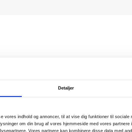
kan fremstå overskueligt og lækkert for din brugere af e-læri
Rise ud?
Detaljer
ebsider. De kan afvikles direkte fra intranet, webserver eller a
 i for eksempel SCORM eller cmi5-format. Det er, hvis du skal 
se vores indhold og annoncer, til at vise dig funktioner til sociale
oplysninger om din brug af vores hjemmeside med vores partnere i
ysepartnere. Vores partnere kan kombinere disse data med andr