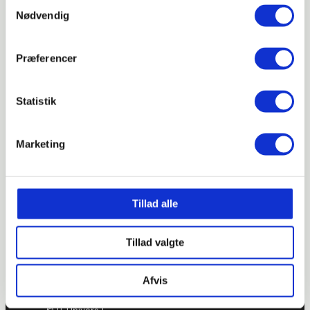
Samtykkevalg
Kontakt
Nødvendig
Shop
Præferencer
info@it-univers.dk
21 77 34 63
Statistik
Kratbjerg 201
3480 Fredensborg
Marketing
CVR: 20626097
Tillad alle
Tillad valgte
Afvis