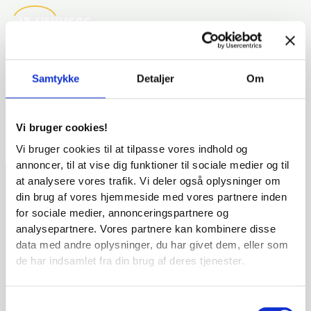
Gå
til
indholdet
Samtykke
Detaljer
Om
Vi bruger cookies!
Vi bruger cookies til at tilpasse vores indhold og
annoncer, til at vise dig funktioner til sociale medier og til
at analysere vores trafik. Vi deler også oplysninger om
din brug af vores hjemmeside med vores partnere inden
E-læring
for sociale medier, annonceringspartnere og
Kurser
analysepartnere. Vores partnere kan kombinere disse
E-læring til kommuner
data med andre oplysninger, du har givet dem, eller som
Om
de har indsamlet fra din brug af deres tjenester.
Kunder
Kontakt
Shop
Samtykkevalg