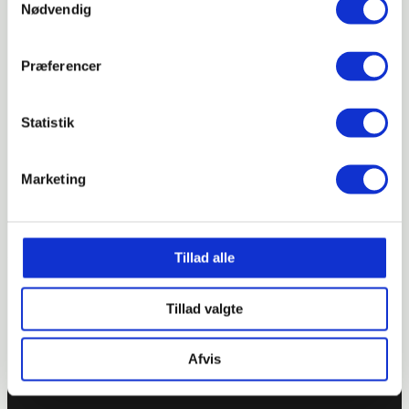
Nødvendig
info@it-univers.dk
Præferencer
21 77 34 63
Kratbjerg 201
Statistik
3480 Fredensborg
CVR: 20626097
Marketing
Tillad alle
Tillad valgte
Afvis
© IT Univers
|
2026