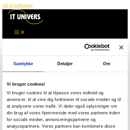
Gå til indholdet
Siden ser ikke ud til at findes.
Samtykke
Detaljer
Om
Linket peger på noget der ikke findes. Du
kan eventuelt prøve at søge?
Vi bruger cookies!
Søg efter:
Vi bruger cookies til at tilpasse vores indhold og
annoncer, til at vise dig funktioner til sociale medier og til
at analysere vores trafik. Vi deler også oplysninger om
din brug af vores hjemmeside med vores partnere inden
for sociale medier, annonceringspartnere og
analysepartnere. Vores partnere kan kombinere disse