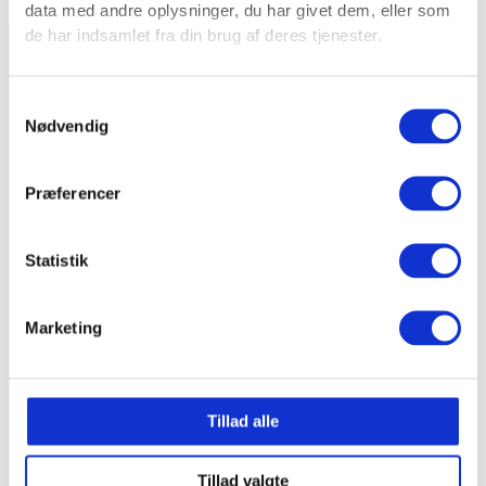
data med andre oplysninger, du har givet dem, eller som
de har indsamlet fra din brug af deres tjenester.
E-læring
Samtykkevalg
Kurser
Nødvendig
E-læring til kommuner
Om
Kunder
Præferencer
Kontakt
Shop
Statistik
info@it-univers.dk
Marketing
21 77 34 63
Kratbjerg 201
3480 Fredensborg
Tillad alle
CVR: 20626097
Tillad valgte